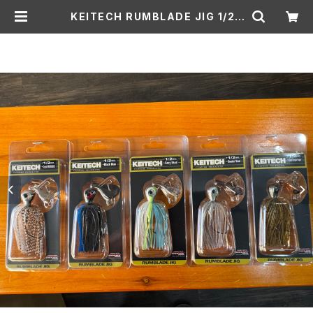
KEITECH RUMBLADE JIG 1/2o
z/ケイテック ランブレードジグ 1/2o
z | Lure shop ROOM