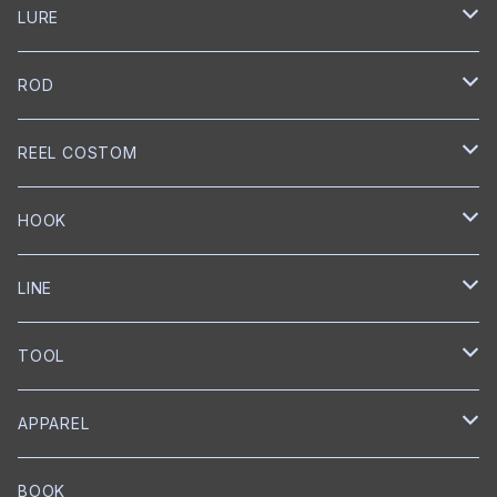
LURE
NORIES
ROD
トップウォーター
mibro
NORIES
REEL COSTOM
クランクベイト
クランクベイト
スピニングロッド
NISHINE LURE WORKS
SLANG
GOLD Works
HOOK
ミノー
ベイトロッド
ミノー
スピニングロッド
匠ベアリング
BUMBLEBEE CUSTOM LURES
GRASS ROOTS
GLITCH
BKK
LINE
ワイヤーベイト
リップレスクランク
匠ブッシュ
チャターベイト
ベイトキャスティングロッド
グリス
トレブルフック
Megabass
Out≒Law
mibro
ICHIKAWA FISHING
SEAGUAR
TOOL
メタルジグ
プロップベイト
コーティング
オイル
シングルフック
クランクベイト
ベイトキャスティング
ハンドルノブ
トレブルフック
フロロカーボン
KEITECH
DESIGNO
SHIMANO
RYUGI
SOLAROAM
belmont
APPAREL
ワーム
ウェイクベイト
匠ツール
スプリットリング
ミノー
ハンドル
PE
ブレードジグ
LEBEN
グリス
トレブルフック
フロロカーボン
スプリットリングプライヤー
EverGreen
Back BOSS
がまかつ
DUEL
KS Craft
RAPALA
BOOK