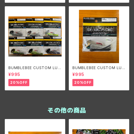
BUMBLEBEE CUSTOM LUR
BUMBLEBEE CUSTOM LUR
ES B-BLADE ORIGINAL 1/4
ES B-BLADE NARROW 3/8o
¥995
¥995
oz/バンブルビーカスタムルアー
z バンブルビーカスタムルアーズ
ズ ビーブレードオリジナル1/4o
ビーブレードナロー 3/8oz
20%OFF
20%OFF
z
その他の商品