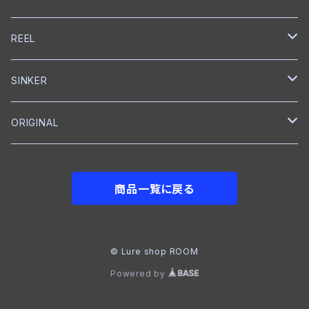
プロップベイト
オイル
スナップ
ペンシルベイト
ワーム
シングルフック
ナイロン
クランクベイト
トレブルフック
フロロカーボン
メジャー
CAP
BOTTOMUP
VARIVAS
Backboss
clef
REEL
シャッド
ボックス
ワーム
タンブラー
クランクベイト
ライン
フィッシュグリップ
CAP
DSTYLE
SMITH
SHIMANO
SINKER
ラバージグ
クローラーベイト
ワイヤーベイト
ナイロン
ワーム
Tシャツ
ベイトリール
reins
NORIES
ABU Garcia
reins
ORIGINAL
フロッグ
ワーム
ワーム
グローブ
ベイトリール
DOWN SHOT
JACKALL
ROOM
BKK
メジャー
フットボールジグ
商品一覧に戻る
NAIL
ジョイントベイト
Tシャツ
フットボールヘッド
GRASS ROOTS
VARIVAS
シャッド
クランクベイト
クイックチェンジャー
STORM
© Lure shop ROOM
Powered by
クランクベイト
ジョイントベイト
クランクベイト
IMAKATSU