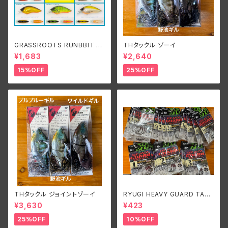
GRASSROOTS RUNBBIT S
THタックル ゾーイ
R/グラスルーツ ランビットSR
¥1,683
¥2,640
15%OFF
25%OFF
THタックル ジョイントゾーイ
RYUGI HEAVY GUARD TALI
SMAN/リューギ ヘビーガードタ
¥3,630
¥423
リズマン
25%OFF
10%OFF