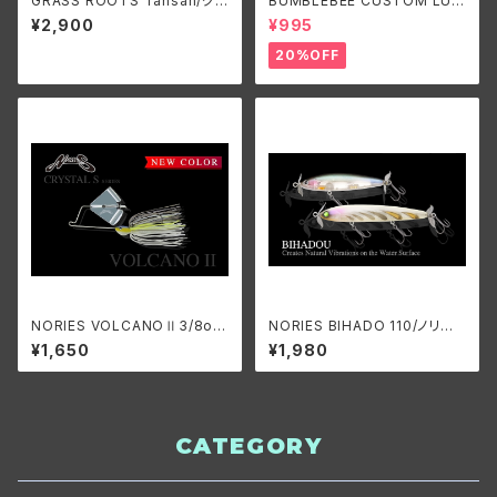
GRASS ROOTS Tansan/グラ
BUMBLEBEE CUSTOM LUR
スルーツ タンサン
ES B-BLADE ORIGINAL 3/8
¥2,900
¥995
oz/ バンブルビーカスタムルア
ーズ ビーブレードオリジナル3/
20%OFF
8oz
NORIES VOLCANOⅡ3/8o
NORIES BIHADO 110/ノリー
z./ノリーズ ボルケーノⅡ3/8o
ズ ビハドウ 110
¥1,650
¥1,980
z.
CATEGORY