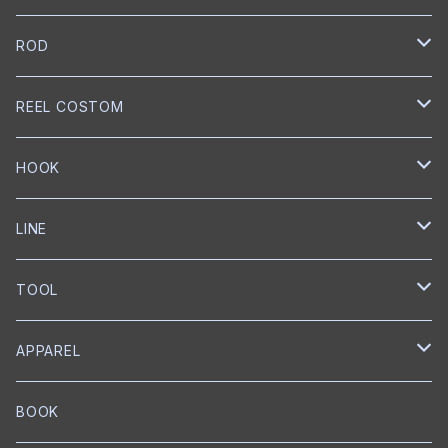
NORIES
ROD
トップウォーター
mibro
NORIES
REEL COSTOM
クランクベイト
クランクベイト
スピニングロッド
NISHINE LURE WORKS
SLANG
GOLD Works
HOOK
ミノー
ベイトロッド
ミノー
スピニングロッド
匠ベアリング
BUMBLEBEE CUSTOM LURES
GRASS ROOTS
GLITCH
BKK
LINE
ワイヤーベイト
リップレスクランク
匠ブッシュ
チャターベイト
ベイトキャスティングロッド
グリス
トレブルフック
Megabass
Out≒Law
mibro
ICHIKAWA FISHING
SEAGUAR
TOOL
メタルジグ
プロップベイト
コーティング
オイル
シングルフック
クランクベイト
ベイトキャスティング
ハンドルノブ
トレブルフック
フロロカーボン
KEITECH
DESIGNO
SHIMANO
RYUGI
SOLAROAM
belmont
APPAREL
ワーム
ウェイクベイト
匠ツール
スプリットリング
ミノー
ハンドル
PE
ブレードジグ
LEBEN
グリス
トレブルフック
フロロカーボン
スプリットリングプライヤー
EverGreen
Back BOSS
がまかつ
DUEL
KS Craft
RAPALA
BOOK
プロップベイト