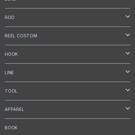
NORIES
ROD
トップウォーター
mibro
NORIES
REEL COSTOM
クランクベイト
クランクベイト
スピニングロッド
NISHINE LURE WORKS
SLANG
GOLD Works
HOOK
ミノー
ベイトロッド
ミノー
スピニングロッド
匠ベアリング
BUMBLEBEE CUSTOM LURES
GRASS ROOTS
GLITCH
BKK
LINE
ワイヤーベイト
リップレスクランク
匠ブッシュ
チャターベイト
ベイトキャスティングロッド
グリス
トレブルフック
Megabass
Out≒Law
mibro
ICHIKAWA FISHING
SEAGUAR
TOOL
メタルジグ
プロップベイト
コーティング
オイル
シングルフック
クランクベイト
ベイトキャスティング
ハンドルノブ
トレブルフック
フロロカーボン
KEITECH
DESIGNO
SHIMANO
RYUGI
SOLAROAM
belmont
APPAREL
ワーム
ウェイクベイト
匠ツール
スプリットリング
ミノー
ハンドル
PE
ブレードジグ
LEBEN
グリス
トレブルフック
フロロカーボン
スプリットリングプライヤー
EverGreen
Back BOSS
がまかつ
DUEL
KS Craft
RAPALA
BOOK