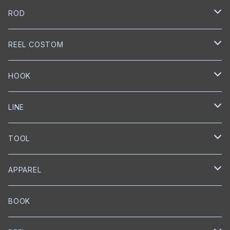
NORIES
ROD
トップウォーター
mibro
NORIES
REEL COSTOM
クランクベイト
クランクベイト
スピニングロッド
NISHINE LURE WORKS
SLANG
GOLD Works
HOOK
ミノー
ベイトロッド
ミノー
スピニングロッド
匠ベアリング
BUMBLEBEE CUSTOM LURES
GRASS ROOTS
GLITCH
BKK
LINE
ワイヤーベイト
リップレスクランク
匠ブッシュ
チャターベイト
ベイトキャスティングロッド
グリス
トレブルフック
Megabass
Out≒Law
mibro
ICHIKAWA FISHING
SEAGUAR
TOOL
メタルジグ
プロップベイト
コーティング
オイル
シングルフック
クランクベイト
ベイトキャスティング
ハンドルノブ
トレブルフック
フロロカーボン
KEITECH
DESIGNO
SHIMANO
RYUGI
SOLAROAM
belmont
APPAREL
ワーム
ウェイクベイト
匠ツール
スプリットリング
ミノー
ハンドル
PE
ブレードジグ
LEBEN
グリス
トレブルフック
フロロカーボン
スプリットリングプライヤー
EverGreen
Back BOSS
がまかつ
DUEL
KS Craft
RAPALA
BOOK
プロップベイト
オイル
スナップ
ペンシルベイト
ワーム
シングルフック
ナイロン