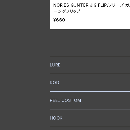
NORIES GUNTER JIG FLIP/ノリーズ 
ージグフリップ
¥660
LURE
NORIES
ROD
トップウォーター
mibro
NORIES
REEL COSTOM
クランクベイト
クランクベイト
スピニングロッド
NISHINE LURE WORKS
SLANG
GOLD Works
HOOK