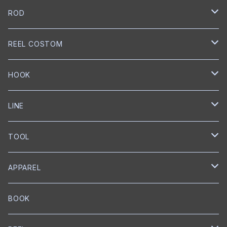
NORIES
ROD
トップウォーター
mibro
NORIES
REEL COSTOM
クランクベイト
クランクベイト
スピニングロッド
NISHINE LURE WORKS
SLANG
GOLD Works
HOOK
ミノー
ベイトロッド
ミノー
スピニングロッド
匠ベアリング
BUMBLEBEE CUSTOM LURES
GRASS ROOTS
GLITCH
BKK
LINE
ワイヤーベイト
リップレスクランク
匠ブッシュ
チャターベイト
ベイトキャスティングロッド
グリス
トレブルフック
Megabass
Out≒Law
mibro
ICHIKAWA FISHING
SEAGUAR
TOOL
メタルジグ
プロップベイト
コーティング
オイル
シングルフック
クランクベイト
ベイトキャスティング
ハンドルノブ
トレブルフック
フロロカーボン
KEITECH
DESIGNO
SHIMANO
RYUGI
SOLAROAM
belmont
APPAREL
ワーム
ウェイクベイト
匠ツール
スプリットリング
ミノー
ハンドル
PE
ブレードジグ
LEBEN
グリス
トレブルフック
フロロカーボン
スプリットリングプライヤー
EverGreen
Back BOSS
がまかつ
DUEL
KS Craft
RAPALA
BOOK
プロップベイト
オイル
スナップ
ペンシルベイト
ワーム
シングルフック
ナイロン