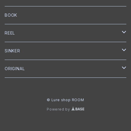
ワーム
ウェイクベイト
匠ツール
スプリットリング
ミノー
ハンドル
PE
ブレードジグ
LEBEN
グリス
トレブルフック
フロロカーボン
スプリットリングプライヤー
EverGreen
Back BOSS
がまかつ
DUEL
KS Craft
RAPALA
BOOK
プロップベイト
オイル
スナップ
ペンシルベイト
ワーム
シングルフック
ナイロン
クランクベイト
トレブルフック
フロロカーボン
メジャー
CAP
BOTTOMUP
VARIVAS
Backboss
clef
REEL
シャッド
ボックス
ワーム
タンブラー
クランクベイト
ライン
フィッシュグリップ
CAP
DSTYLE
SMITH
SHIMANO
SINKER
ラバージグ
クローラーベイト
ワイヤーベイト
ナイロン
ワーム
Tシャツ
ベイトリール
reins
NORIES
ABU Garcia
reins
ORIGINAL
フロッグ
ワーム
ワーム
グローブ
ベイトリール
DOWN SHOT
JACKALL
ROOM
BKK
メジャー
フットボールジグ
© Lure shop ROOM
NAIL
ジョイントベイト
Tシャツ
フットボールヘッド
GRASS ROOTS
VARIVAS
Powered by
シャッド
クランクベイト
クイックチェンジャー
STORM