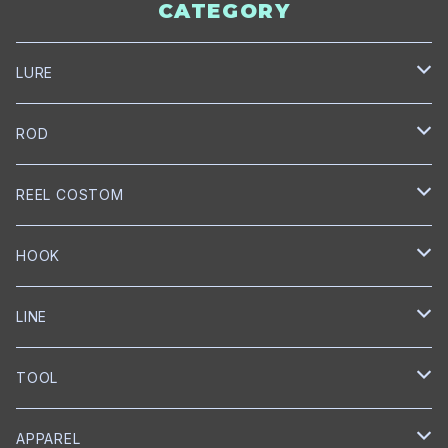
CATEGORY
LURE
NORIES
ROD
トップウォーター
mibro
NORIES
REEL COSTOM
クランクベイト
クランクベイト
スピニングロッド
NISHINE LURE WORKS
SLANG
GOLD Works
HOOK
ミノー
ベイトロッド
ミノー
スピニングロッド
匠ベアリング
BUMBLEBEE CUSTOM LURES
GRASS ROOTS
GLITCH
BKK
LINE
ワイヤーベイト
リップレスクランク
匠ブッシュ
チャターベイト
ベイトキャスティングロッド
グリス
トレブルフック
Megabass
Out≒Law
mibro
ICHIKAWA FISHING
SEAGUAR
TOOL
メタルジグ
プロップベイト
コーティング
オイル
シングルフック
クランクベイト
ベイトキャスティング
ハンドルノブ
トレブルフック
フロロカーボン
KEITECH
DESIGNO
SHIMANO
RYUGI
SOLAROAM
belmont
APPAREL