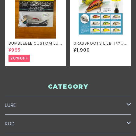
BUMBLEBEE CUSTOM LUR
GRASSROOTS LILBIT/グラス
ES B-BLADE NARROW 3/8o
ルーツ リルビット
¥995
¥1,900
z バンブルビーカスタムルアーズ
ビーブレードナロー 3/8oz
20%OFF
CATEGORY
LURE
NORIES
ROD