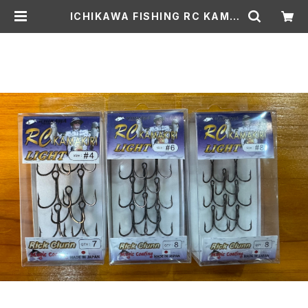
ICHIKAWA FISHING RC KAMA
KIRI LIGHT/イチカワフィッシング R
Cカマキリライト | Lure shop ROO
M