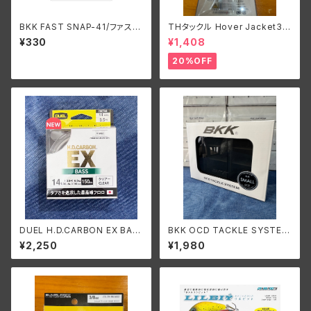
BKK FAST SNAP-41/ファスト
THタックル Hover Jacket3
スナップ/スナップリング
9/ホバージャケット39
¥330
¥1,408
20%OFF
DUEL H.D.CARBON EX BAS
BKK OCD TACKLE SYSTEM
S 14Lbs./デュエル HDカーボ
SMALL/タックルシステム スモ
¥2,250
¥1,980
ン EX バス 14Lbs.(3.5号)
ール