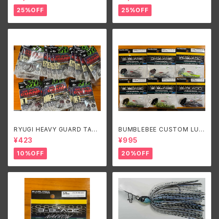
25%OFF
25%OFF
RYUGI HEAVY GUARD TALI
BUMBLEBEE CUSTOM LUR
SMAN/リューギ ヘビーガードタ
ES B-BLADE ORIGINAL 1/4
¥423
¥995
リズマン
oz/バンブルビーカスタムルアー
ズ ビーブレードオリジナル1/4o
10%OFF
20%OFF
z