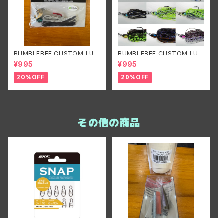
BUMBLEBEE CUSTOM LUR
BUMBLEBEE CUSTOM LUR
ES B-BLADE NARROW 3/8o
ES B-BLADE ORIGINAL 3/8
¥995
¥995
z バンブルビーカスタムルアーズ
oz/ バンブルビーカスタムルア
ビーブレードナロー 3/8oz
ーズ ビーブレードオリジナル3/
20%OFF
20%OFF
8oz
その他の商品