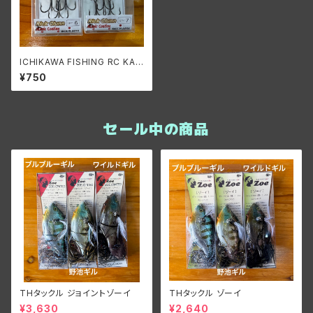
ICHIKAWA FISHING RC KAM
AKIRI/イチカワフィッシング RC
¥750
カマキリ
セール中の商品
THタックル ジョイントゾーイ
THタックル ゾーイ
¥3,630
¥2,640