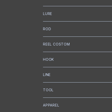
LURE
NORIES
ROD
トップウォーター
mibro
NORIES
REEL COSTOM
クランクベイト
クランクベイト
スピニングロッド
NISHINE LURE WORKS
SLANG
GOLD Works
HOOK
ミノー
ベイトロッド
ミノー
スピニングロッド
匠ベアリング
BUMBLEBEE CUSTOM LURES
GRASS ROOTS
GLITCH
BKK
LINE
ワイヤーベイト
リップレスクランク
匠ブッシュ
チャターベイト
ベイトキャスティングロッド
グリス
トレブルフック
Megabass
Out≒Law
mibro
ICHIKAWA FISHING
SEAGUAR
TOOL
メタルジグ
プロップベイト
コーティング
オイル
シングルフック
クランクベイト
ベイトキャスティング
ハンドルノブ
トレブルフック
フロロカーボン
KEITECH
DESIGNO
SHIMANO
RYUGI
SOLAROAM
belmont
APPAREL