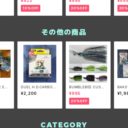
¥423
¥995
¥99
ギ ヘビーガードタリズ
ORIGINAL 1/4oz/バン
NARR
マン
ブルビーカスタムルアー
ブルビ
10%OFF
20%OFF
20%
ズ ビーブレードオリジ
ズ ビ
ナル1/4oz
3/8o
その他の商品
E EDG
DUEL H.D.CARBON E
BUMBLEBEE CUSTO
BAKS
ルエッ
X BASS 12Lbs./デュ
M LURES B-BLADE
3/8o
¥2,200
¥995
¥1,9
エル HDカーボン EX
ORIGINAL 3/8oz/ バ
クシン
バス 12Lbs.(3号)
ンブルビーカスタムルア
z. デ
20%OFF
ーズ ビーブレードオリ
ジナル3/8oz
CATEGORY