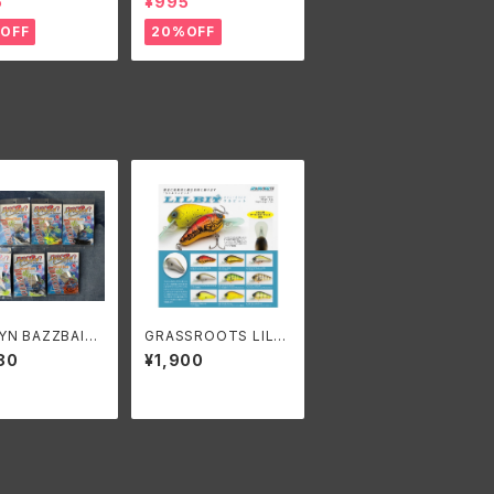
5
¥995
OW 3/8oz バン
ORIGINAL 3/8oz/ バ
ーカスタムルアー
ンブルビーカスタムルア
OFF
20%OFF
ーブレードナロー
ーズ ビーブレードオリ
z
ジナル3/8oz
YN BAZZBAIT
GRASSROOTS LILBI
z. DIAVOLO/バ
T/グラスルーツ リルビッ
80
¥1,900
 バズベイト 3/8o
ト
ィアヴロ