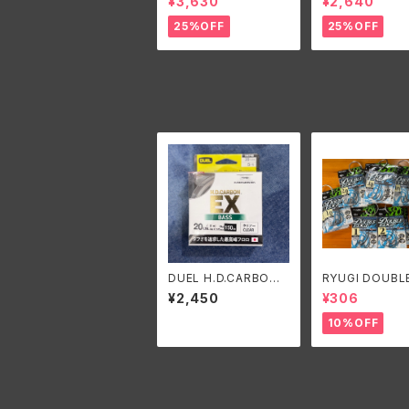
¥3,630
¥2,640
25%OFF
25%OFF
DUEL H.D.CARBON E
RYUGI DOUBL
X BASS 20Lbs./デュ
E/リューギ ダブ
¥2,450
¥306
エル HDカーボン EX
ジ
バス 20Lbs.(5号)
10%OFF