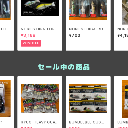
H BU
NORIES HIRA TOP 1
NORIES EBIGAERU/ノ
NORI
タフバグ
40F/ノリーズ ヒラトッ
リーズ エビガエル
70F/
¥3,168
¥700
¥4,1
プ140F
プ 17
20%OFF
セール中の商品
イ
RYUGI HEAVY GUAR
BUMBLEBEE CUSTO
BUMB
D TALISMAN/リュー
M LURES B-BLADE
M LU