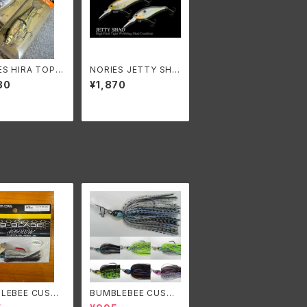
ES HIRA TOP 1
NORIES JETTY SHA
ノリーズ ヒラトッ
D 62F/ノリーズ ジェテ
80
¥1,870
0F
ィーシャッド62F
LEBEE CUSTO
BUMBLEBEE CUSTO
RES B-BLADE
M LURES B-BLADE