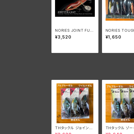
NORIES JOINT FUK
NORIES TOUG
ABAIT/ノリーズ ジョイ
G 65/ノリーズ 
¥3,520
¥1,650
ントフカベイト
65
THタックル ジョイント
THタックル ゾー
ゾーイ