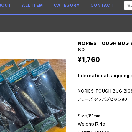
BOUT
ALL ITEM
CATEGORY
CONTACT
NORIES TOUGH BU
80
¥1,760
International shipping 
NORIES TOUGH BUG BIG
ノリーズ タフバグビック80
Size/81mm
Weight/17.4g