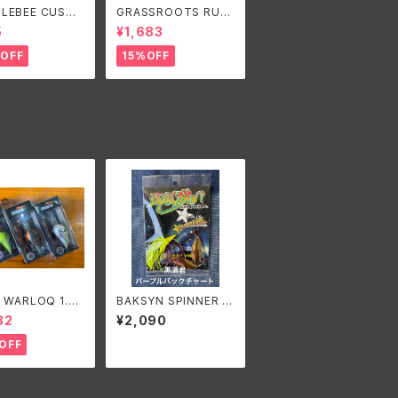
LEBEE CUSTO
GRASSROOTS RUN
RES B-BLADE
BBIT SR/グラスルーツ
5
¥1,683
NAL 3/8oz/ バ
ランビットSR
ビーカスタムルア
OFF
15%OFF
ビーブレードオリ
3/8oz
o WARLOQ 1.5D
BAKSYN SPINNER B
ロ ワーロック 1.
AITS 3/8oz. 黒須君カ
82
¥2,090
ラー /バクシン スピナー
ベイト 3/8oz. 黒須君
OFF
カラー