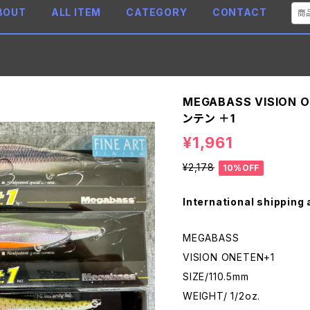
BOUT
ALL ITEM
CATEGORY
CONTACT
MEGABASS VISION
ンテン ＋1
¥1,961
¥2,178
10%OFF
International shipping 
MEGABASS
VISION ONETEN+1
SIZE/110.5mm
WEIGHT/ 1/2oz.