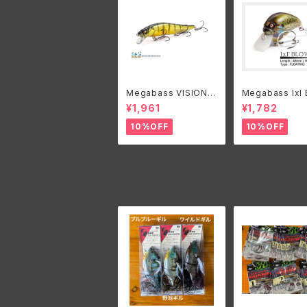
Megabass VISION
Megabass IxI
ONETEN SR/メガバス
LY/メガバス ア
¥1,961
¥1,782
ビジョン ワンテンSR
イ ブローリー
10%OFF
10%OFF