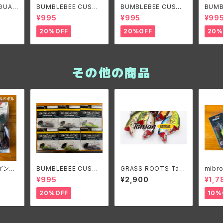
 GUAR
BUMBLEBEE CUSTO
BUMBLEBEE CUSTO
BUMB
リュー
M LURES B-BLADE
M LURES B-BLADE
M LU
¥995
¥995
¥99
タリズ
ORIGINAL 1/4oz/バン
NARROW 3/8oz バン
ORIGI
ブルビーカスタムルアー
ブルビーカスタムルアー
ンブル
20%OFF
20%OFF
20%
ズ ビーブレードオリジ
ズ ビーブレードナロー
ーズ 
ナル1/4oz
3/8oz
ジナル
その他の商品
イント
BUMBLEBEE CUSTO
GRASS ROOTS Tan
mibr
M LURES B-BLADE
san/グラスルーツ タン
D/ミブ
¥995
¥2,900
¥1,7
ORIGINAL 1/4oz/バン
サン
5DD
ブルビーカスタムルアー
20%OFF
10%
ズ ビーブレードオリジ
ナル1/4oz