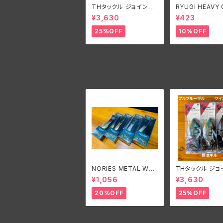
THタックル ジョイント
RYUGI HEAVY
ゾーイ
D TALISMAN/
¥3,630
¥423
ギ ヘビーガード
マン
25%OFF
10%OFF
NORIES METAL WAS
THタックル ジョ
ABY 27g/ノリーズ メタ
ゾーイ
¥1,056
¥3,630
ルワサビー 27グラム
20%OFF
25%OFF