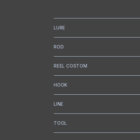
LURE
NORIES
ROD
トップウォーター
mibro
NORIES
REEL COSTOM
クランクベイト
クランクベイト
スピニングロッド
NISHINE LURE WORKS
SLANG
GOLD Works
HOOK
ミノー
ベイトロッド
ミノー
スピニングロッド
匠ベアリング
BUMBLEBEE CUSTOM LURES
GRASS ROOTS
GLITCH
BKK
LINE
ワイヤーベイト
リップレスクランク
匠ブッシュ
チャターベイト
ベイトキャスティングロッド
グリス
トレブルフック
Megabass
Out≒Law
mibro
ICHIKAWA FISHING
SEAGUAR
TOOL
メタルジグ
プロップベイト
コーティング
オイル
シングルフック