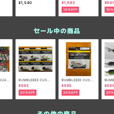
ズ シン
NGE/ノリーズ ディーパ
NTROL ノリーズ シン
E TA
¥1,540
¥1,683
¥941
22g
ーレンジ
グルコントロール 22g
3/8o
#3/0 (3/4oz)
ドレン
10%OFF
10%
ー3/8
セール中の商品
 GUAR
BUMBLEBEE CUSTO
BUMBLEBEE CUSTO
BUMB
リュー
M LURES B-BLADE
M LURES B-BLADE
M LU
¥995
¥995
¥99
タリズ
ORIGINAL 1/4oz/バン
NARROW 3/8oz バン
ORIGI
ブルビーカスタムルアー
ブルビーカスタムルアー
ンブル
20%OFF
20%OFF
20%
ズ ビーブレードオリジ
ズ ビーブレードナロー
ーズ 
ナル1/4oz
3/8oz
ジナル
その他の商品