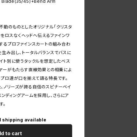
f Blade(35/45)+Bend Arm
不動のものとしたオリジナル「クリスタ
ョンをロスなくヘッドへ伝えるファインワ
ブするプロファインスカートの組み合わ
を生み出し、トータルバランスでバスに
ェイト別に使うタックルを想定したベス
イヤーがもたらす直線効果との相乗によ
うプロ達が口を揃えて語る特長です。
、ノリーズが誇る自信のスピナーベイ
トベンディングアームを採用し、さらにア
す。
l shipping available
d to cart