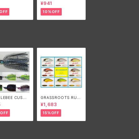
NDEM WILLOW
E3/8oz./ノリーズ ウイ
¥941
z./ノリーズ ウイン
ンドレンジ3/8oz.
ジ タンデムウィロ
OFF
10%OFF
oz.
LEBEE CUSTO
GRASSROOTS RUN
RES B-BLADE
BBIT SR/グラスルーツ
5
¥1,683
NAL 3/8oz/ バ
ランビットSR
ビーカスタムルア
OFF
15%OFF
ビーブレードオリ
3/8oz