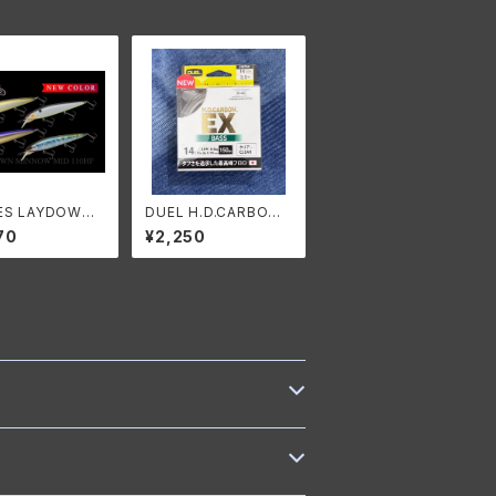
ES LAYDOWN
DUEL H.D.CARBON E
OW MID HF/ノ
X BASS 14Lbs./デュ
70
¥2,250
 レイダウンミノー
エル HDカーボン EX
 ハイフロート
バス 14Lbs.(3.5号)