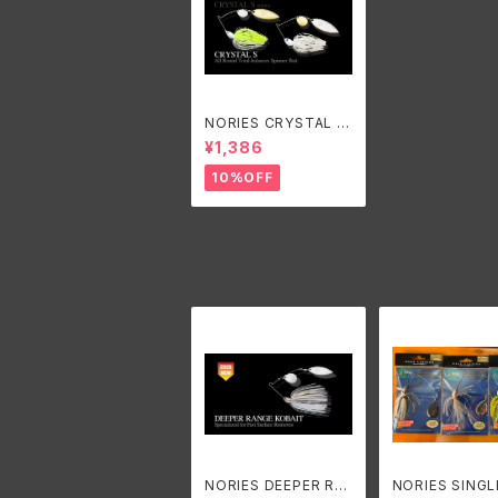
NORIES CRYSTAL S
3/8,1/2oz. /ノリーズ
¥1,386
クリスタルS 3/8,1/2o
z.
10%OFF
NORIES DEEPER RA
NORIES SINGL