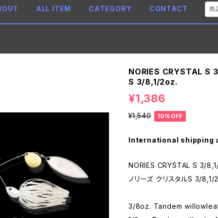
BOUT
ALL ITEM
CATEGORY
CONTACT
NORIES CRYSTAL S 
S 3/8,1/2oz.
¥1,386
¥1,540
10%OFF
International shipping 
NORIES CRYSTAL S 3/8,1
ノリーズ クリスタルS 3/8,1/2
3/8oz. Tandem willowle