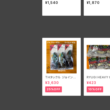
NGE KOBAIT 1/4oz./
NTROL/ノリー
¥1,540
¥1,870
ノリーズ ディーパーレン
グルコントロール 
ジ コベイト 1/4oz.
#5/0 (3/4oz)
THタックル ジョイント
RYUGI HEAVY
ゾーイ
D TALISMAN/
¥3,630
¥423
ギ ヘビーガード
マン
25%OFF
10%OFF