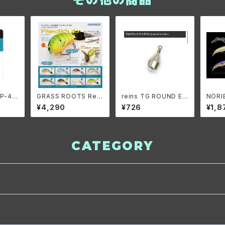
P-41/
GRASS ROOTS Red
reins TG ROUND EY
NORI
スナッ
cub/グラスルーツ レッ
E DOWN SHOT SIN
MINN
¥4,290
¥726
¥1,8
ドカブ
KER/レイン TGラウン
リーズ
ドアイダウンショットシ
ミッド
ンカー
CATEGORY