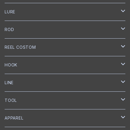
LURE
NORIES
ROD
トップウォーター
mibro
NORIES
REEL COSTOM
クランクベイト
クランクベイト
スピニングロッド
NISHINE LURE WORKS
SLANG
GOLD Works
HOOK
ミノー
ベイトロッド
ミノー
スピニングロッド
匠ベアリング
BUMBLEBEE CUSTOM LURES
GRASS ROOTS
GLITCH
BKK
LINE
ワイヤーベイト
リップレスクランク
匠ブッシュ
チャターベイト
ベイトキャスティングロッド
グリス
トレブルフック
Megabass
Out≒Law
mibro
ICHIKAWA FISHING
SEAGUAR
TOOL
メタルジグ
プロップベイト
コーティング
オイル
シングルフック
クランクベイト
ベイトキャスティング
ハンドルノブ
トレブルフック
フロロカーボン
KEITECH
DESIGNO
SHIMANO
RYUGI
SOLAROAM
belmont
APPAREL
ワーム