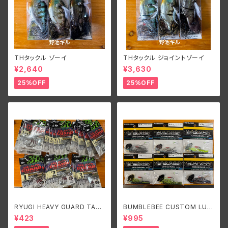
THタックル ゾーイ
THタックル ジョイントゾーイ
¥2,640
¥3,630
25%OFF
25%OFF
RYUGI HEAVY GUARD TALI
BUMBLEBEE CUSTOM LUR
SMAN/リューギ ヘビーガードタ
ES B-BLADE ORIGINAL 1/4
¥423
¥995
リズマン
oz/バンブルビーカスタムルアー