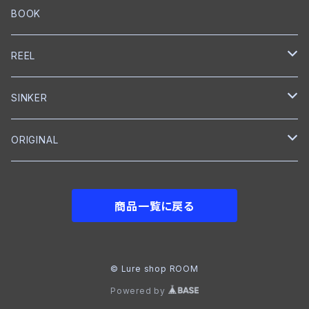
ウェイクベイト
匠ツール
スプリットリング
ミノー
ハンドル
PE
ブレードジグ
LEBEN
グリス
トレブルフック
フロロカーボン
スプリットリングプライヤー
EverGreen
Back BOSS
がまかつ
DUEL
KS Craft
RAPALA
BOOK
プロップベイト
オイル
スナップ
ペンシルベイト
ワーム
シングルフック
ナイロン
クランクベイト
トレブルフック
フロロカーボン
メジャー
CAP
BOTTOMUP
VARIVAS
Backboss
clef
REEL
シャッド
ボックス
ワーム
タンブラー
クランクベイト
ライン
フィッシュグリップ
CAP
DSTYLE
SMITH
SHIMANO
SINKER
ラバージグ
クローラーベイト
ワイヤーベイト
ナイロン
ワーム
Tシャツ
ベイトリール
reins
NORIES
ABU Garcia
reins
ORIGINAL
フロッグ
ワーム
ワーム
グローブ
ベイトリール
DOWN SHOT
JACKALL
ROOM
BKK
メジャー
フットボールジグ
商品一覧に戻る
NAIL
ジョイントベイト
Tシャツ
フットボールヘッド
GRASS ROOTS
VARIVAS
シャッド
クランクベイト
クイックチェンジャー
STORM
© Lure shop ROOM
Powered by
クランクベイト
ジョイントベイト
クランクベイト
IMAKATSU