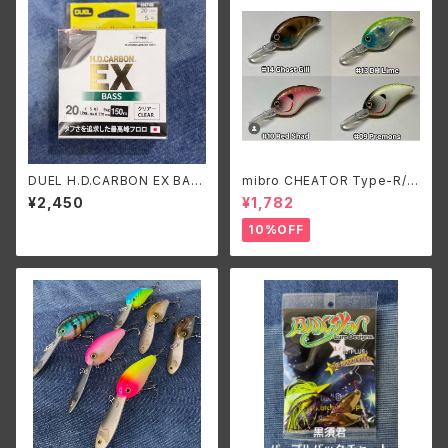
DUEL H.D.CARBON EX BAS
mibro CHEATOR Type-R/ミ
S 20Lbs./デュエル HDカーボ
ブロ チーター タイプR
¥2,450
¥1,782
ン EX バス 20Lbs.(5号)
10%OFF