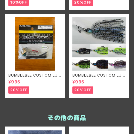
ズ ビーブレードオリジナル1/4o
10%OFF
20%OFF
z
BUMBLEBEE CUSTOM LUR
BUMBLEBEE CUSTOM LUR
ES B-BLADE NARROW 3/8o
ES B-BLADE ORIGINAL 3/8
¥995
¥995
z バンブルビーカスタムルアーズ
oz/ バンブルビーカスタムルア
ビーブレードナロー 3/8oz
ーズ ビーブレードオリジナル3/
20%OFF
20%OFF
8oz
その他の商品