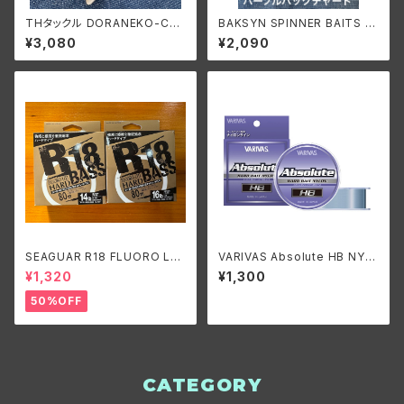
THタックル DORANEKO-CRA
BAKSYN SPINNER BAITS 1/
NK/ドラネコクランク
2oz. 黒須君カラー /バクシン ス
¥3,080
¥2,090
ピナーベイト 1/2oz. 黒須君カ
ラー
SEAGUAR R18 FLUORO LT
VARIVAS Absolute HB NYL
D.HARD BASS/シーガーR18
ON 14~20lb./バリバス アブソ
¥1,320
¥1,300
フロロリミテッド ハードバス
リュート HBナイロン 14~20lb.
50%OFF
CATEGORY