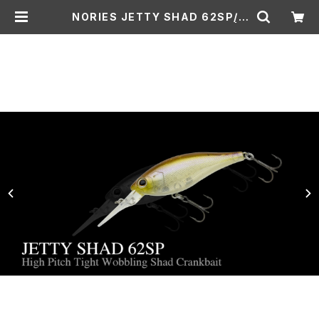
NORIES JETTY SHAD 62SP/ノ
リーズ ジェティーシャッド 62SP | L
ure shop ROOM