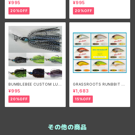
ES B-BLADE ORIGINAL 1/4
ES B-BLADE NARROW 3/8o
¥995
¥995
oz/バンブルビーカスタムルアー
z バンブルビーカスタムルアーズ
ズ ビーブレードオリジナル1/4o
ビーブレードナロー 3/8oz
20%OFF
20%OFF
z
BUMBLEBEE CUSTOM LUR
GRASSROOTS RUNBBIT S
ES B-BLADE ORIGINAL 3/8
R/グラスルーツ ランビットSR
¥995
¥1,683
oz/ バンブルビーカスタムルア
ーズ ビーブレードオリジナル3/
20%OFF
15%OFF
8oz
その他の商品