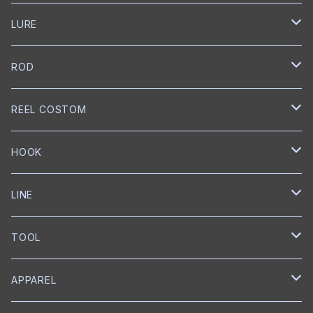
LURE
NORIES
ROD
トップウォーター
mibro
NORIES
REEL COSTOM
クランクベイト
クランクベイト
スピニングロッド
NISHINE LURE WORKS
SLANG
GOLD Works
HOOK
ミノー
ベイトロッド
ミノー
スピニングロッド
匠ベアリング
BUMBLEBEE CUSTOM LURES
GRASS ROOTS
GLITCH
BKK
LINE
ワイヤーベイト
リップレスクランク
匠ブッシュ
チャターベイト
ベイトキャスティングロッド
グリス
トレブルフック
Megabass
Out≒Law
mibro
ICHIKAWA FISHING
SEAGUAR
TOOL
メタルジグ
プロップベイト
コーティング
オイル
シングルフック
クランクベイト
ベイトキャスティング
ハンドルノブ
トレブルフック
フロロカーボン
KEITECH
DESIGNO
SHIMANO
RYUGI
SOLAROAM
belmont
APPAREL
ワーム
ウェイクベイト
匠ツール