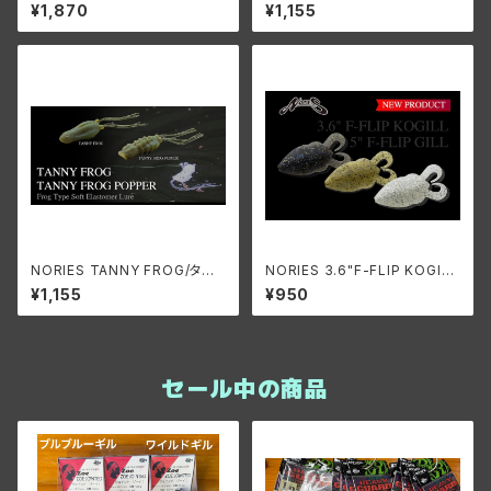
ーズ ビハドウ80
PER/タニーフロッグ ポッパー
¥1,870
¥1,155
NORIES TANNY FROG/タニ
NORIES 3.6"F-FLIP KOGIL
ーフロッグ
L/ノリーズ 3.6インチ F-フリッ
¥1,155
¥950
プ コギル
セール中の商品