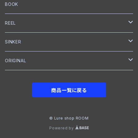
スプリットリング
ミノー
ハンドル
PE
ブレードジグ
LEBEN
グリス
トレブルフック
フロロカーボン
スプリットリングプライヤー
EverGreen
Back BOSS
がまかつ
DUEL
KS Craft
RAPALA
BOOK
プロップベイト
オイル
スナップ
ペンシルベイト
ワーム
シングルフック
ナイロン
クランクベイト
トレブルフック
フロロカーボン
メジャー
CAP
BOTTOMUP
VARIVAS
Backboss
clef
REEL
シャッド
ボックス
ワーム
タンブラー
クランクベイト
ライン
フィッシュグリップ
CAP
DSTYLE
SMITH
SHIMANO
SINKER
ラバージグ
クローラーベイト
ワイヤーベイト
ナイロン
ワーム
Tシャツ
ベイトリール
reins
NORIES
ABU Garcia
reins
ORIGINAL
フロッグ
ワーム
ワーム
グローブ
ベイトリール
DOWN SHOT
JACKALL
ROOM
BKK
メジャー
フットボールジグ
商品一覧に戻る
NAIL
ジョイントベイト
Tシャツ
フットボールヘッド
GRASS ROOTS
VARIVAS
シャッド
クランクベイト
クイックチェンジャー
STORM
© Lure shop ROOM
Powered by
クランクベイト
ジョイントベイト
クランクベイト
IMAKATSU