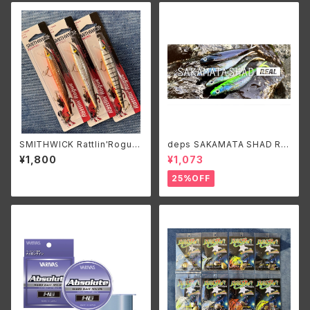
SMITHWICK Rattlin'Rogue
deps SAKAMATA SHAD RE
ARB1200/スミスウィック ラトリ
AL 6''/デプス サカマタシャッド
¥1,800
¥1,073
ンログ ARB1200
リアル 6インチ
25%OFF