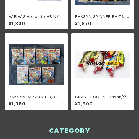
VARIVAS Absolute HB NYL
BAKSYN SPINNER BAITS 3/
ON 14~20lb./バリバス アブソ
8oz. DIAVOLO CT /バクシン
¥1,300
¥1,870
リュート HBナイロン 14~20lb.
スピナーベイト 3/8oz. ディア
ヴロ
BAKSYN BAZZBAIT 3/8oz.
GRASS ROOTS Tansan/グラ
DIAVOLO/バクシン バズベイト
スルーツ タンサン
¥1,980
¥2,900
3/8oz. ディアヴロ
CATEGORY