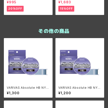
ES B-BLADE ORIGINAL 3/8
R/グラスルーツ ランビットSR
¥995
¥1,683
oz/ バンブルビーカスタムルア
ーズ ビーブレードオリジナル3/
20%OFF
15%OFF
8oz
その他の商品
VARIVAS Absolute HB NYL
VARIVAS Absolute HB NYL
ON 14~20lb./バリバス アブソ
ON 8~12lb./バリバス アブソル
¥1,300
¥1,200
リュート HBナイロン 14~20lb.
ート HBナイロン 8~12lb.