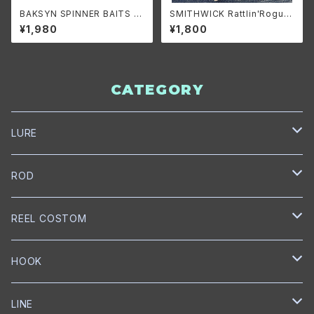
BAKSYN SPINNER BAITS 1/
SMITHWICK Rattlin'Rogue
2oz. DW/バクシン スピナーベ
ARB1200/スミスウィック ラトリ
¥1,980
¥1,800
イト 1/2oz. DW
ンログ ARB1200
CATEGORY
LURE
NORIES
ROD
トップウォーター
mibro
NORIES
REEL COSTOM
クランクベイト
クランクベイト
スピニングロッド
NISHINE LURE WORKS
SLANG
GOLD Works
HOOK
ミノー
ベイトロッド
ミノー
スピニングロッド
匠ベアリング
BUMBLEBEE CUSTOM LURES
GRASS ROOTS
GLITCH
BKK
LINE