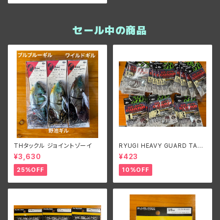
セール中の商品
THタックル ジョイントゾーイ
RYUGI HEAVY GUARD TALI
SMAN/リューギ ヘビーガードタ
¥3,630
¥423
リズマン
25%OFF
10%OFF