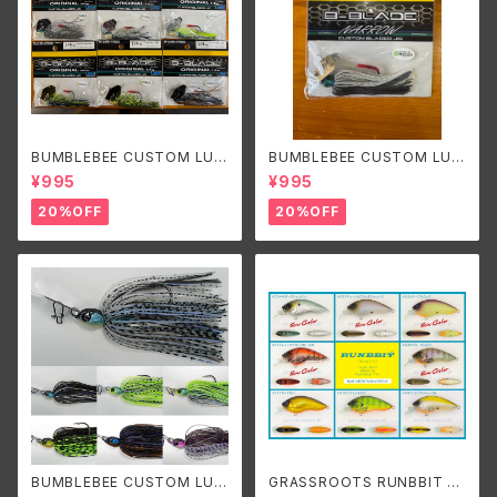
BUMBLEBEE CUSTOM LUR
BUMBLEBEE CUSTOM LUR
ES B-BLADE ORIGINAL 1/4
ES B-BLADE NARROW 3/8o
¥995
¥995
oz/バンブルビーカスタムルアー
z バンブルビーカスタムルアーズ
ズ ビーブレードオリジナル1/4o
ビーブレードナロー 3/8oz
20%OFF
20%OFF
z
BUMBLEBEE CUSTOM LUR
GRASSROOTS RUNBBIT S