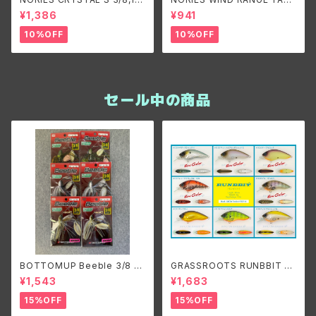
oz. /ノリーズ クリスタルS 3/8,
DEM WILLOW3/8oz./ノリー
¥1,386
¥941
1/2oz.
ズ ウインドレンジ タンデムウィ
ロー3/8oz.
10%OFF
10%OFF
セール中の商品
BOTTOMUP Beeble 3/8 T
GRASSROOTS RUNBBIT S
W/ボトムアップ ビーブル タンデ
R/グラスルーツ ランビットSR
¥1,543
¥1,683
ムウィロー
15%OFF
15%OFF