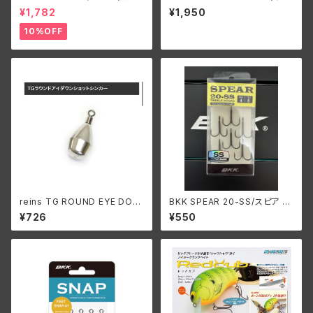
ロ ワーロック 1.5DD
エル ラトゥールシャッド60
¥1,782
¥1,950
10%OFF
reins TG ROUND EYE DOW
BKK SPEAR 20-SS/スピア 2
N SHOT SINKER/レイン TG
0-SS/トレブルフック
¥726
¥550
ラウンドアイダウンショットシン
カー