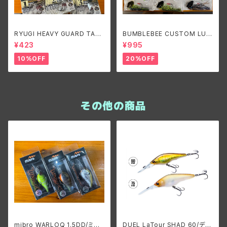
RYUGI HEAVY GUARD TALI
BUMBLEBEE CUSTOM LUR
SMAN/リューギ ヘビーガードタ
ES B-BLADE ORIGINAL 1/4
¥423
¥995
リズマン
oz/バンブルビーカスタムルアー
ズ ビーブレードオリジナル1/4o
10%OFF
20%OFF
z
その他の商品
mibro WARLOQ 1.5DD/ミブ
DUEL LaTour SHAD 60/デュ