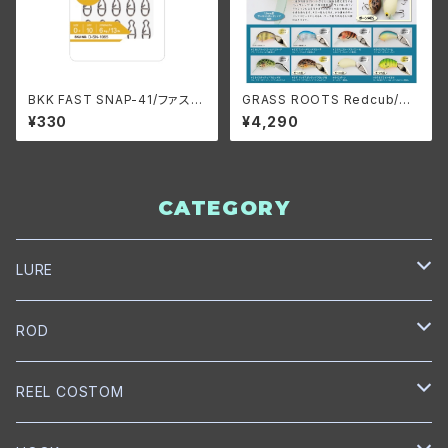
BKK FAST SNAP-41/ファスト
GRASS ROOTS Redcub/グ
スナップ/スナップリング
ラスルーツ レッドカブ
¥330
¥4,290
CATEGORY
LURE
NORIES
ROD
トップウォーター
mibro
NORIES
REEL COSTOM
クランクベイト