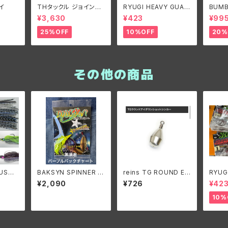
イ
THタックル ジョイント
RYUGI HEAVY GUAR
BUMB
ゾーイ
D TALISMAN/リュー
M LU
¥3,630
¥423
¥99
ギ ヘビーガードタリズ
ORIG
マン
ブルビ
25%OFF
10%OFF
20%
ズ ビ
ナル1/
その他の商品
CUSTO
BAKSYN SPINNER B
reins TG ROUND EY
RYUG
LADE
AITS 3/8oz. 黒須君カ
E DOWN SHOT SIN
D TA
¥2,090
¥726
¥42
oz/ バ
ラー /バクシン スピナー
KER/レイン TGラウン
ギ ヘ
ムルア
ベイト 3/8oz. 黒須君
ドアイダウンショットシ
マン
10%
ドオリ
カラー
ンカー