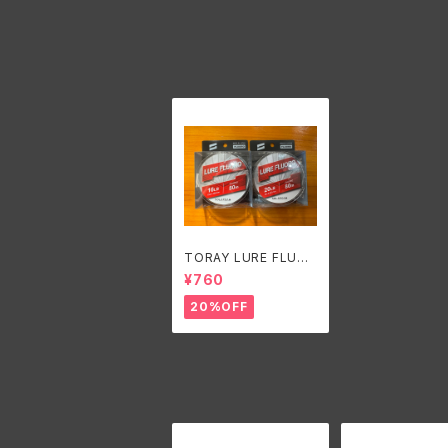
TORAY LURE FLUO
RO/東レ ルアーフロロ
¥760
16lb 20lb
20%OFF