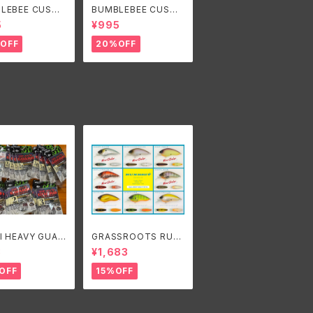
LEBEE CUSTO
BUMBLEBEE CUSTO
RES B-BLADE
M LURES B-BLADE
5
¥995
INAL 1/4oz/バン
NARROW 3/8oz バン
ーカスタムルアー
ブルビーカスタムルアー
OFF
20%OFF
ーブレードオリジ
ズ ビーブレードナロー
4oz
3/8oz
I HEAVY GUAR
GRASSROOTS RUN
LISMAN/リュー
BBIT SR/グラスルーツ
3
¥1,683
ビーガードタリズ
ランビットSR
OFF
15%OFF