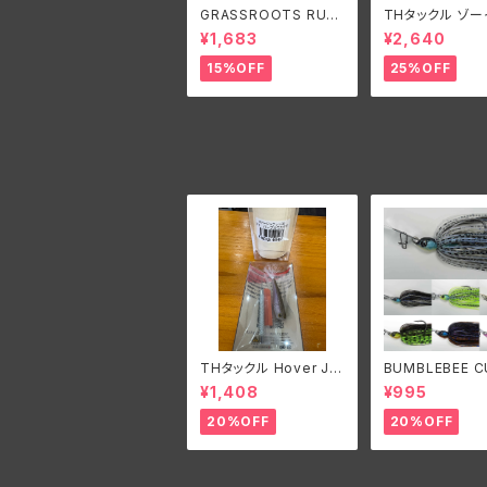
GRASSROOTS RUN
THタックル ゾー
BBIT SR/グラスルーツ
¥1,683
¥2,640
ランビットSR
15%OFF
25%OFF
THタックル Hover Ja
BUMBLEBEE 
cket39/ホバージャケ
M LURES B-B
¥1,408
¥995
ット39
ORIGINAL 3/8
ンブルビーカスタ
20%OFF
20%OFF
ーズ ビーブレー
ジナル3/8oz