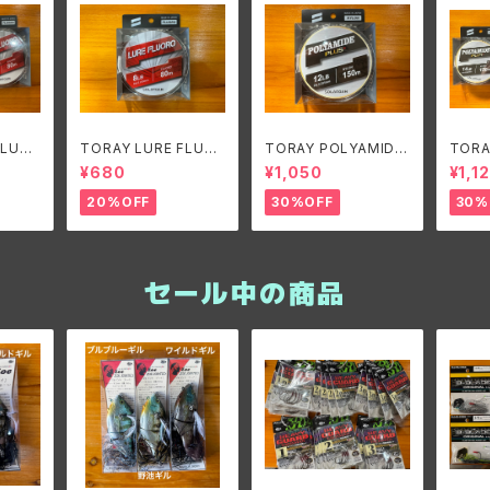
FLUO
TORAY LURE FLUO
TORAY POLYAMIDE
TORA
フロロ
RO/東レ ルアーフロロ
PLUS/東レ ポリアミド
PLU
¥680
¥1,050
¥1,1
8lb
プラス 12lb
プラス 1
20%OFF
30%OFF
30%
セール中の商品