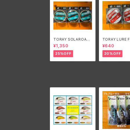
TORAY SOLAROAM
TORAY LURE 
EXTHREAD/東レ ソラ
RO/東レ ルアー
¥1,350
¥640
ローム エクスレッド
3lb,4lb
25%OFF
20%OFF