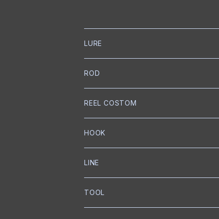
LURE
NORIES
ROD
トップウォーター
mibro
NORIES
REEL COSTOM
クランクベイト
クランクベイト
スピニングロッド
NISHINE LURE WORKS
SLANG
GOLD Works
HOOK
ミノー
ベイトロッド
ミノー
スピニングロッド
匠ベアリング
BUMBLEBEE CUSTOM LURES
GRASS ROOTS
GLITCH
BKK
LINE
ワイヤーベイト
リップレスクランク
匠ブッシュ
チャターベイト
ベイトキャスティングロッド
グリス
トレブルフック
Megabass
Out≒Law
mibro
ICHIKAWA FISHING
SEAGUAR
TOOL
メタルジグ
プロップベイト
コーティング
オイル
シングルフック