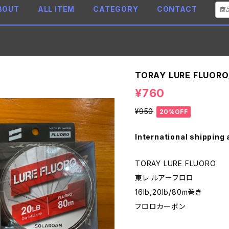
BOUT
ALL ITEM
CATEGORY
CONTACT
TORAY LURE FLUOR
¥760
¥950
20%OFF
International shipping 
TORAY LURE FLUORO
東レ ルアーフロロ
16lb,20lb/80m巻き
フロロカーボン