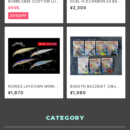
BUMBLEBEE CUSTOM LUR
DUEL H.D.CARBON EX BAS
ES B-BLADE ORIGINAL 1/4
S 16Lbs./デュエル HDカーボ
¥995
¥2,300
oz/バンブルビーカスタムルアー
ン EX バス 16Lbs.(4号)
ズ ビーブレードオリジナル1/4o
20%OFF
z
NORIES LAYDOWN MINNO
BAKSYN BAZZBAIT 3/8oz.
W MID HF/ノリーズ レイダウン
DIAVOLO/バクシン バズベイト
¥1,870
¥1,980
ミノー ミッド ハイフロート
3/8oz. ディアヴロ
CATEGORY