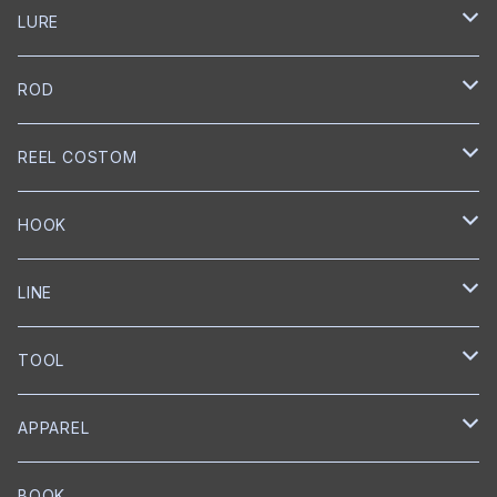
LURE
NORIES
ROD
トップウォーター
mibro
NORIES
REEL COSTOM
クランクベイト
クランクベイト
スピニングロッド
NISHINE LURE WORKS
SLANG
GOLD Works
HOOK
ミノー
ベイトロッド
ミノー
スピニングロッド
匠ベアリング
BUMBLEBEE CUSTOM LURES
GRASS ROOTS
GLITCH
BKK
LINE
ワイヤーベイト
リップレスクランク
匠ブッシュ
チャターベイト
ベイトキャスティングロッド
グリス
トレブルフック
Megabass
Out≒Law
mibro
ICHIKAWA FISHING
SEAGUAR
TOOL
メタルジグ
プロップベイト
コーティング
オイル
シングルフック
クランクベイト
ベイトキャスティング
ハンドルノブ
トレブルフック
フロロカーボン
KEITECH
DESIGNO
SHIMANO
RYUGI
SOLAROAM
belmont
APPAREL
ワーム
ウェイクベイト
匠ツール
スプリットリング
ミノー
ハンドル
PE
ブレードジグ
LEBEN
グリス
トレブルフック
フロロカーボン
スプリットリングプライヤー
EverGreen
Back BOSS
がまかつ
DUEL
KS Craft
RAPALA
BOOK