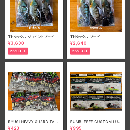
THタックル ジョイントゾーイ
THタックル ゾーイ
¥3,630
¥2,640
25%OFF
25%OFF
RYUGI HEAVY GUARD TALI
BUMBLEBEE CUSTOM LUR
SMAN/リューギ ヘビーガードタ
ES B-BLADE ORIGINAL 1/4
¥423
¥995