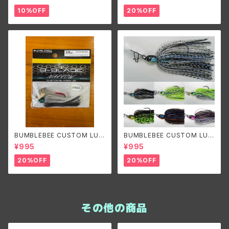
リズマン
oz/バンブルビーカスタムルアー
ズ ビーブレードオリジナル1/4o
10%OFF
20%OFF
z
BUMBLEBEE CUSTOM LUR
BUMBLEBEE CUSTOM LUR
ES B-BLADE NARROW 3/8o
ES B-BLADE ORIGINAL 3/8
¥995
¥995
z バンブルビーカスタムルアーズ
oz/ バンブルビーカスタムルア
ビーブレードナロー 3/8oz
ーズ ビーブレードオリジナル3/
20%OFF
20%OFF
8oz
その他の商品