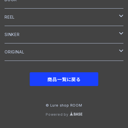
プロップベイト
オイル
スナップ
ペンシルベイト
ワーム
シングルフック
ナイロン
クランクベイト
トレブルフック
フロロカーボン
メジャー
CAP
BOTTOMUP
VARIVAS
Backboss
clef
REEL
シャッド
ボックス
ワーム
タンブラー
クランクベイト
ライン
フィッシュグリップ
CAP
DSTYLE
SMITH
SHIMANO
SINKER
ラバージグ
クローラーベイト
ワイヤーベイト
ナイロン
ワーム
Tシャツ
ベイトリール
reins
NORIES
ABU Garcia
reins
ORIGINAL
フロッグ
ワーム
ワーム
グローブ
ベイトリール
DOWN SHOT
JACKALL
ROOM
BKK
メジャー
フットボールジグ
商品一覧に戻る
NAIL
ジョイントベイト
Tシャツ
フットボールヘッド
GRASS ROOTS
VARIVAS
シャッド
クランクベイト
クイックチェンジャー
STORM
© Lure shop ROOM
Powered by
クランクベイト
ジョイントベイト
クランクベイト
IMAKATSU