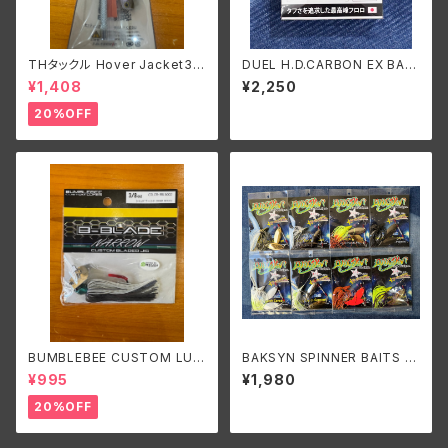
THタックル Hover Jacket3
DUEL H.D.CARBON EX BAS
9/ホバージャケット39
S 14Lbs./デュエル HDカーボ
¥1,408
¥2,250
ン EX バス 14Lbs.(3.5号)
20%OFF
BUMBLEBEE CUSTOM LUR
BAKSYN SPINNER BAITS 1/
ES B-BLADE NARROW 3/8o
2oz. DW/バクシン スピナーベ
¥995
¥1,980
z バンブルビーカスタムルアーズ
イト 1/2oz. DW
ビーブレードナロー 3/8oz
20%OFF