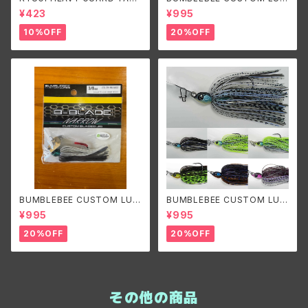
SMAN/リューギ ヘビーガードタ
ES B-BLADE ORIGINAL 1/4
¥423
¥995
リズマン
oz/バンブルビーカスタムルアー
ズ ビーブレードオリジナル1/4o
10%OFF
20%OFF
z
BUMBLEBEE CUSTOM LUR
BUMBLEBEE CUSTOM LUR
ES B-BLADE NARROW 3/8o
ES B-BLADE ORIGINAL 3/8
¥995
¥995
z バンブルビーカスタムルアーズ
oz/ バンブルビーカスタムルア
ビーブレードナロー 3/8oz
ーズ ビーブレードオリジナル3/
20%OFF
20%OFF
8oz
その他の商品