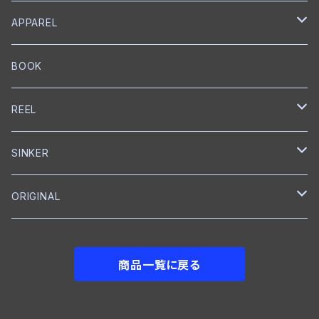
メタルジグ
プロップベイト
コーティング
オイル
シングルフック
クランクベイト
ベイトキャスティング
ハンドルノブ
トレブルフック
フロロカーボン
KEITECH
DESIGNO
SHIMANO
RYUGI
SOLAROAM
belmont
APPAREL
ワーム
ウェイクベイト
匠ツール
スプリットリング
ミノー
ハンドル
PE
ブレードジグ
LEBEN
グリス
トレブルフック
フロロカーボン
スプリットリングプライヤー
EverGreen
Back BOSS
がまかつ
DUEL
KS Craft
RAPALA
BOOK
プロップベイト
オイル
スナップ
ペンシルベイト
ワーム
シングルフック
ナイロン
クランクベイト
トレブルフック
フロロカーボン
メジャー
CAP
BOTTOMUP
VARIVAS
Backboss
clef
REEL
シャッド
ボックス
ワーム
タンブラー
クランクベイト
ライン
フィッシュグリップ
CAP
DSTYLE
SMITH
SHIMANO
SINKER
ラバージグ
クローラーベイト
ワイヤーベイト
ナイロン
ワーム
Tシャツ
ベイトリール
reins
NORIES
ABU Garcia
reins
ORIGINAL
フロッグ
ワーム
ワーム
グローブ
ベイトリール
DOWN SHOT
JACKALL
ROOM
BKK
メジャー
フットボールジグ
商品一覧に戻る
NAIL
ジョイントベイト
Tシャツ
フットボールヘッド
GRASS ROOTS
VARIVAS