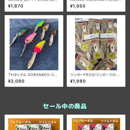
ノリーズ ジェティーシャッド62F
z./ノリーズ ボルケーノⅡ3/8o
¥1,870
¥1,650
z.
THタックル DORANEKO-CRA
ツッガーFROG/ツッガーフロッ
NK/ドラネコクランク
グ
¥3,080
¥1,980
セール中の商品