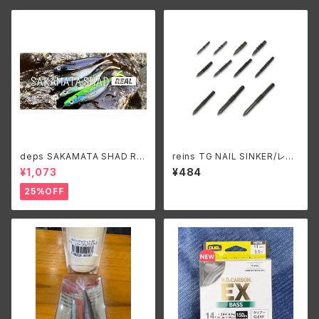
deps SAKAMATA SHAD RE
reins TG NAIL SINKER/レイ
AL 6''/デプス サカマタシャッド
ン TG ネイルシンカー
¥1,073
¥484
リアル 6インチ
25%OFF