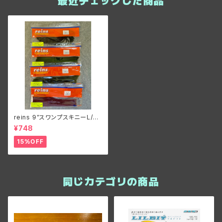
最近チェックした商品
reins 9”スワンプスキニーL/レ
イン 9インチ スワンプスキニー
¥748
15%OFF
同じカテゴリの商品