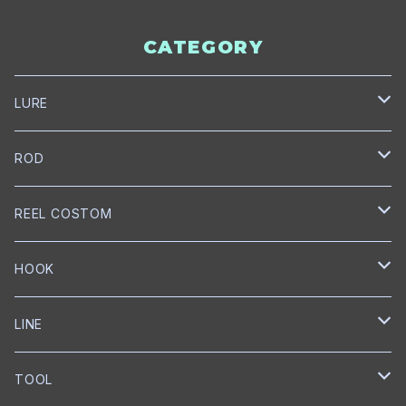
CATEGORY
LURE
NORIES
ROD
トップウォーター
mibro
NORIES
REEL COSTOM
クランクベイト
クランクベイト
スピニングロッド
NISHINE LURE WORKS
SLANG
GOLD Works
HOOK
ミノー
ベイトロッド
ミノー
スピニングロッド
匠ベアリング
BUMBLEBEE CUSTOM LURES
GRASS ROOTS
GLITCH
BKK
LINE
ワイヤーベイト
リップレスクランク
匠ブッシュ
チャターベイト
ベイトキャスティングロッド
グリス
トレブルフック
Megabass
Out≒Law
mibro
ICHIKAWA FISHING
SEAGUAR
TOOL