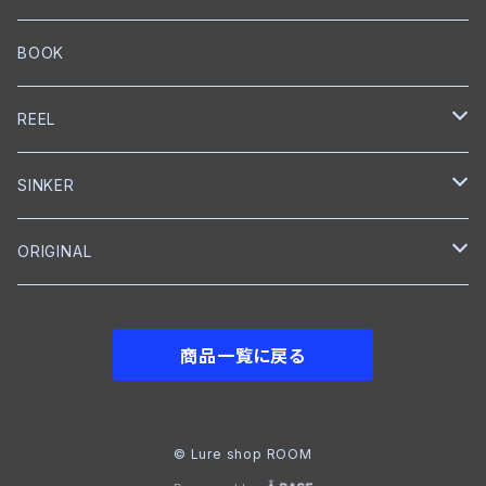
ワーム
ウェイクベイト
匠ツール
スプリットリング
ミノー
ハンドル
PE
ブレードジグ
LEBEN
グリス
トレブルフック
フロロカーボン
スプリットリングプライヤー
EverGreen
Back BOSS
がまかつ
DUEL
KS Craft
RAPALA
BOOK
プロップベイト
オイル
スナップ
ペンシルベイト
ワーム
シングルフック
ナイロン
クランクベイト
トレブルフック
フロロカーボン
メジャー
CAP
BOTTOMUP
VARIVAS
Backboss
clef
REEL
シャッド
ボックス
ワーム
タンブラー
クランクベイト
ライン
フィッシュグリップ
CAP
DSTYLE
SMITH
SHIMANO
SINKER
ラバージグ
クローラーベイト
ワイヤーベイト
ナイロン
ワーム
Tシャツ
ベイトリール
reins
NORIES
ABU Garcia
reins
ORIGINAL
フロッグ
ワーム
ワーム
グローブ
ベイトリール
DOWN SHOT
JACKALL
ROOM
BKK
メジャー
フットボールジグ
商品一覧に戻る
NAIL
ジョイントベイト
Tシャツ
フットボールヘッド
GRASS ROOTS
VARIVAS
シャッド
クランクベイト
クイックチェンジャー
STORM
© Lure shop ROOM