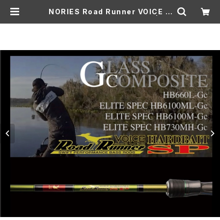
NORIES Road Runner VOICE H
ARD BAIT SP HB660L-Gc | Lu
re shop ROOM