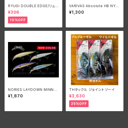
RYUGI DOUBLE EDGE/リュー
VARIVAS Absolute HB NYL
ギ ダブルエッジ
ON 14~20lb./バリバス アブソ
¥306
¥1,300
リュート HBナイロン 14~20lb.
10%OFF
NORIES LAYDOWN MINNO
THタックル ジョイントゾーイ
W MID HF/ノリーズ レイダウン
¥1,870
¥3,630
ミノー ミッド ハイフロート
25%OFF