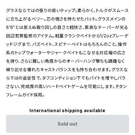
グラスならではの張りの弱いティップ。柔らかく、トルクがスムース
に立ち上がるベリー。芯の強さを持たせたバット。グラスメインの
6’6”とは思えぬ取り回しの良さと軽快さ、素直なテーパーが光る
田辺哲男監修のアイテム。軽量クランクベイトから1/2ozブレーデ
ッドジグまで、バズベイト、スピナーベイトはもちろんのこと、操作
系のトップウォーターやジャークベイトもこなせる対応幅の広さ
を誇り、さらに難しい角度からのオーバーハング撃ちも躊躇なく
繰り出せる優れたキャストバランスをも持ち合わせます。グラスな
らではの追従性で、タフコンディション下でもバイトを増やしバラ
さない、完成度の高いハードベイトゲームを可能にします。チタン
フレームガイド採用。
International shipping available
Sold out