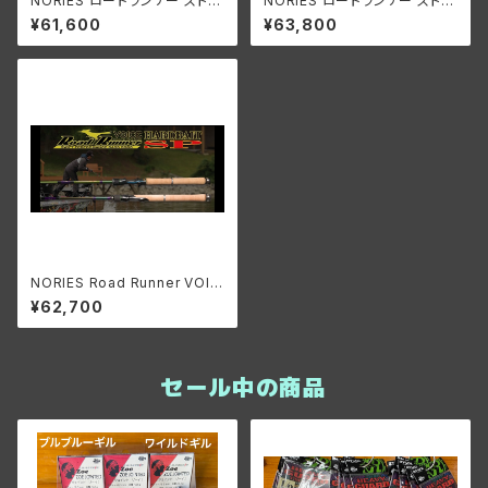
NORIES ロードランナー ストラ
NORIES ロードランナー ストラ
クチャーNXS STN580ML "ツ
クチャーNXS STN511LLS "ニ
¥61,600
¥63,800
ルストロール"
アザターゲット"
NORIES Road Runner VOIC
E HARD BAIT SP HB640LS-
¥62,700
SGt LONG CAST HIGH SPE
ED SHAD
セール中の商品