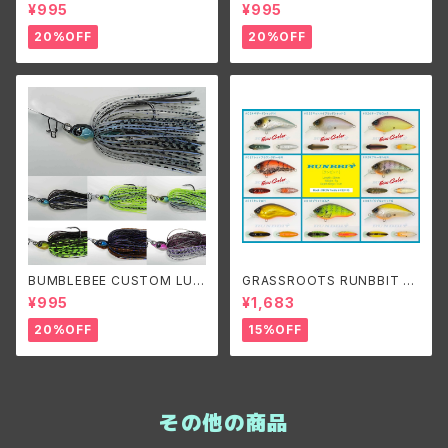
ES B-BLADE ORIGINAL 1/4
ES B-BLADE NARROW 3/8o
¥995
¥995
oz/バンブルビーカスタムルアー
z バンブルビーカスタムルアーズ
ズ ビーブレードオリジナル1/4o
ビーブレードナロー 3/8oz
20%OFF
20%OFF
z
BUMBLEBEE CUSTOM LUR
GRASSROOTS RUNBBIT S
ES B-BLADE ORIGINAL 3/8
R/グラスルーツ ランビットSR
¥995
¥1,683
oz/ バンブルビーカスタムルア
ーズ ビーブレードオリジナル3/
20%OFF
15%OFF
8oz
その他の商品