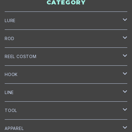
CATEGORY
LURE
NORIES
ROD
トップウォーター
mibro
NORIES
REEL COSTOM
クランクベイト
クランクベイト
スピニングロッド
NISHINE LURE WORKS
SLANG
GOLD Works
HOOK
ミノー
ベイトロッド
ミノー
スピニングロッド
匠ベアリング
BUMBLEBEE CUSTOM LURES
GRASS ROOTS
GLITCH
BKK
LINE
ワイヤーベイト
リップレスクランク
匠ブッシュ
チャターベイト
ベイトキャスティングロッド
グリス
トレブルフック
Megabass
Out≒Law
mibro
ICHIKAWA FISHING
SEAGUAR
TOOL
メタルジグ
プロップベイト
コーティング
オイル
シングルフック
クランクベイト
ベイトキャスティング
ハンドルノブ
トレブルフック
フロロカーボン
KEITECH
DESIGNO
SHIMANO
RYUGI
SOLAROAM
belmont
APPAREL