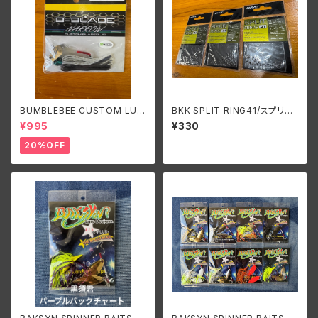
BUMBLEBEE CUSTOM LUR
BKK SPLIT RING41/スプリッ
ES B-BLADE NARROW 3/8o
トリング41
¥995
¥330
z バンブルビーカスタムルアーズ
ビーブレードナロー 3/8oz
20%OFF