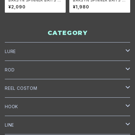
BAKSYN SPINNER BAITS 1/
BAKSYN SPINNER BAITS 3/
2oz. 黒須君カラー /バクシン ス
8oz. DW/バクシン スピナーベ
¥2,090
¥1,980
ピナーベイト 1/2oz. 黒須君カ
イト 3/8oz. DW
ラー
CATEGORY
LURE
NORIES
ROD
トップウォーター
mibro
NORIES
REEL COSTOM
クランクベイト
クランクベイト
スピニングロッド
NISHINE LURE WORKS
SLANG
GOLD Works
HOOK
ミノー
ベイトロッド
ミノー
スピニングロッド
匠ベアリング
BUMBLEBEE CUSTOM LURES
GRASS ROOTS
GLITCH
BKK
LINE