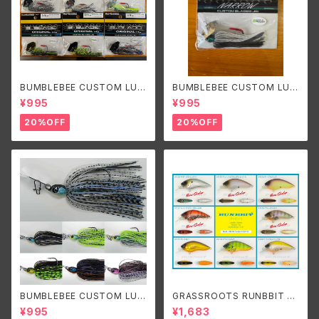
BUMBLEBEE CUSTOM LUR
BUMBLEBEE CUSTOM LUR
ES B-BLADE ORIGINAL 1/4
ES B-BLADE NARROW 3/8o
¥995
¥995
oz/バンブルビーカスタムルアー
z バンブルビーカスタムルアーズ
ズ ビーブレードオリジナル1/4o
ビーブレードナロー 3/8oz
20%OFF
20%OFF
z
BUMBLEBEE CUSTOM LUR
GRASSROOTS RUNBBIT S
ES B-BLADE ORIGINAL 3/8
R/グラスルーツ ランビットSR
¥995
¥1,683
oz/ バンブルビーカスタムルア