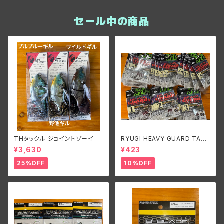
セール中の商品
THタックル ジョイントゾーイ
RYUGI HEAVY GUARD TALI
SMAN/リューギ ヘビーガードタ
¥3,630
¥423
リズマン
25%OFF
10%OFF