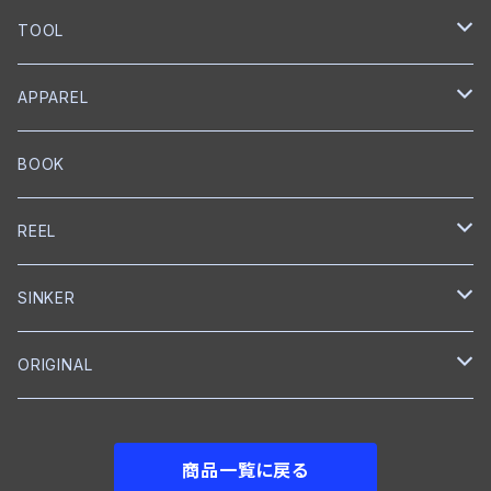
ワイヤーベイト
リップレスクランク
匠ブッシュ
チャターベイト
ベイトキャスティングロッド
グリス
トレブルフック
Megabass
Out≒Law
mibro
ICHIKAWA FISHING
SEAGUAR
TOOL
メタルジグ
プロップベイト
コーティング
オイル
シングルフック
クランクベイト
ベイトキャスティング
ハンドルノブ
トレブルフック
フロロカーボン
KEITECH
DESIGNO
SHIMANO
RYUGI
SOLAROAM
belmont
APPAREL
ワーム
ウェイクベイト
匠ツール
スプリットリング
ミノー
ハンドル
PE
ブレードジグ
LEBEN
グリス
トレブルフック
フロロカーボン
スプリットリングプライヤー
EverGreen
Back BOSS
がまかつ
DUEL
KS Craft
RAPALA
BOOK
プロップベイト
オイル
スナップ
ペンシルベイト
ワーム
シングルフック
ナイロン
クランクベイト
トレブルフック
フロロカーボン
メジャー
CAP
BOTTOMUP
VARIVAS
Backboss
clef
REEL
シャッド
ボックス
ワーム
タンブラー
クランクベイト
ライン
フィッシュグリップ
CAP
DSTYLE
SMITH
SHIMANO
SINKER
ラバージグ
クローラーベイト
ワイヤーベイト
ナイロン
ワーム
Tシャツ
ベイトリール
reins
NORIES
ABU Garcia
reins
ORIGINAL
フロッグ
ワーム
ワーム
グローブ
ベイトリール
DOWN SHOT
JACKALL
ROOM
BKK
メジャー
フットボールジグ
商品一覧に戻る
NAIL