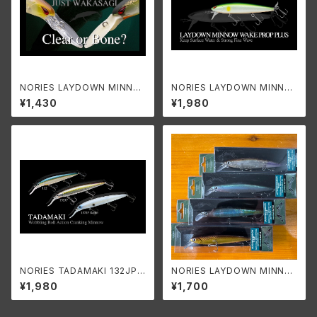
NORIES LAYDOWN MINNO
NORIES LAYDOWN MINNO
W DEEP JUST WAKASAGI/
W WAKE PROP PLUS/ノリー
¥1,430
¥1,980
ノリーズ レイダウンミノー ディ
ズ レイダウンミノー ウエイクプ
ープ ジャストワカサギ
ロップ プラス
NORIES TADAMAKI 132JP
NORIES LAYDOWN MINNO
RATTLE/ノリーズ タダマキ132
W 110JP/ノリーズ レイダウンミ
¥1,980
¥1,700
JP ラトル
ノー110JP