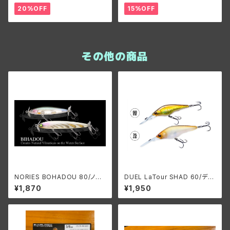
ーズ ビーブレードオリジナル3/
20%OFF
15%OFF
8oz
その他の商品
NORIES BOHADOU 80/ノリ
DUEL LaTour SHAD 60/デュ
ーズ ビハドウ80
エル ラトゥールシャッド60
¥1,870
¥1,950